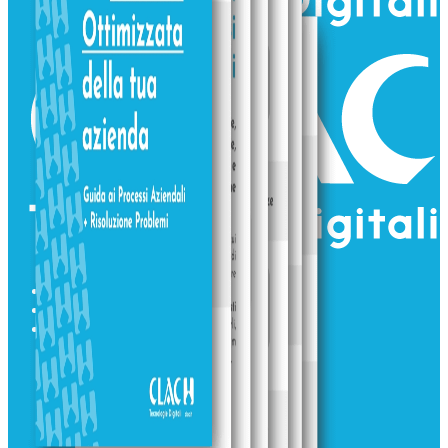
Home
Visyum
Servizi & Consulting
Consulenza IT &
Recruiting
Consulenza AI e
Digitalizzazione