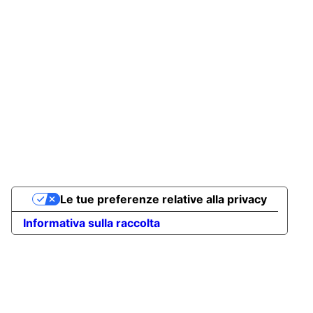
Sede Legale
Tel: 02 40705662
Email
info@clac.it
Orari di apertura
dal Lunedì al Venerdì
- Mattina: 9:15 - 13:00
- Pomeriggio: 15:00 - 18:00
Le tue preferenze relative alla privacy
Informativa sulla raccolta