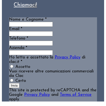
Chiamaci!
Nome e Cognome
*
Email
*
Telefono
*
Azienda
*
Ho letto e accettato la
Privacy Policy
di
clac.it
*
Accetto
Vuoi ricevere altre comunicazioni commerciali
da Clac
Certo
Invia
This site is protected by reCAPTCHA and the
Google
Privacy Policy
and
Terms of Service
apply.