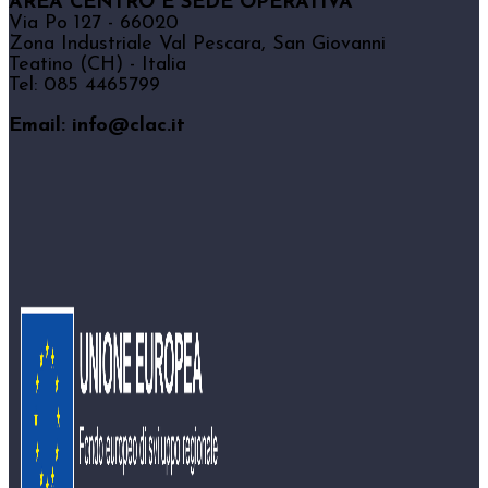
AREA CENTRO E SEDE OPERATIVA
Via Po 127 - 66020
Zona Industriale Val Pescara, San Giovanni
Teatino (CH) - Italia
Tel: 085 4465799
Email: info@clac.it