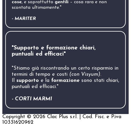
cose
, e soprattutto
gentili
– cosa rara e non
scontata ultimamente."
- MARITER
"Supporto e formazione chiari,
puntuali ed efficaci"
"Stiamo già riscontrando un certo risparmio in
termini di tempo e costi
(con Visyum)
.
Il
supporto
e la
formazione
sono stati chiari,
puntuali ed efficaci."
- CORTI MARMI
Copyright © 2026 Clac Plus s.r.l. | Cod. Fisc. e P.iva
10331620962