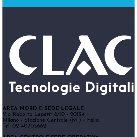
AREA NORD E SEDE LEGALE
Via Roberto Lepetit 8/10 - 20124
Milano - Stazione Centrale (MI) - Italia
Tel: 02 40705662