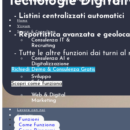
- Listini centralizzati automatici
Home
Visyum
Servizi & Consulting
- Reportistica avanzata e geoloca
Consulenza IT &
Recruiting
- Tutte le altre funzioni dai turni a
Consulenza AI e
Digitalizzazione
Richiedi Demo & Consulenza Gratis
Sviluppo
Software
Scopri come funziona
Web & Digital
Marketing
Lavora con noi
Contatti
Funzioni
Come funziona