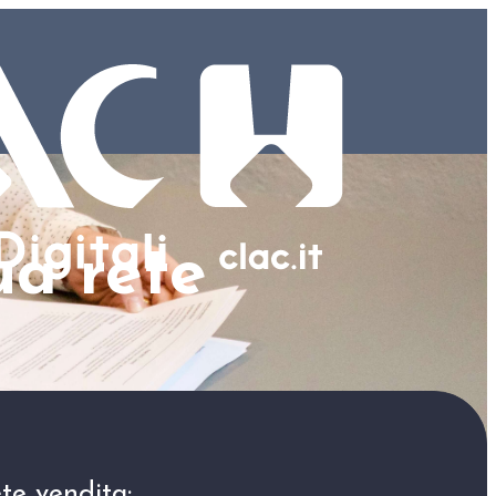
ua rete
te vendita: