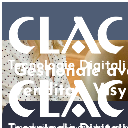
Gestionale av
vendita - Vis
La
soluzione all-in-one
che ti perme