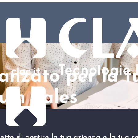
anzato per la t
yum Sales
tte di gestire la tua azienda e la tua re