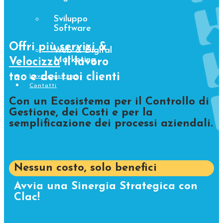
Sviluppo
Software
Offri
più servizi
&
Web & Digital
Marketing
Velocizza
il lavoro
tuo e dei tuoi clienti
Lavora con noi
Contatti
Con un Ecosistema per il Controllo di
Gestione, dei Costi e per la
semplificazione dei processi aziendali.
Nessun costo, solo benefici
Avvia una Sinergia Strategica con
Clac!