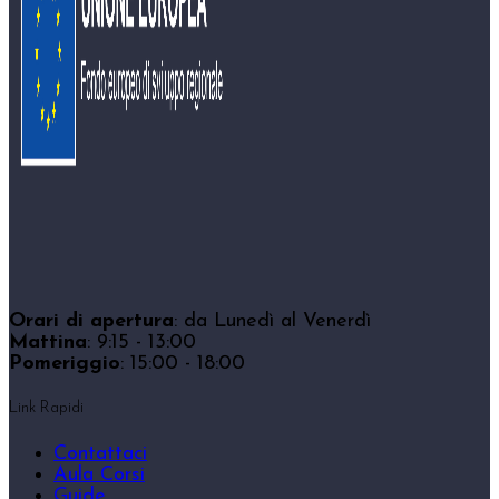
Orari di apertura
: da Lunedì al Venerdì
Mattina
: 9:15 - 13:00
Pomeriggio
: 15:00 - 18:00
Link Rapidi
Contattaci
Aula Corsi
Guide