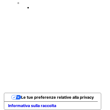
Risorse Umane
Visyum
Sede Operativa
Tel: 085 4465799
Fax: 085 4466780
Sede Legale
Tel: 02 40705662
Email
info@clac.it
Orari di apertura
dal Lunedì al Venerdì
- Mattina: 9:15 - 13:00
- Pomeriggio: 15:00 - 18:00
Le tue preferenze relative alla privacy
Informativa sulla raccolta