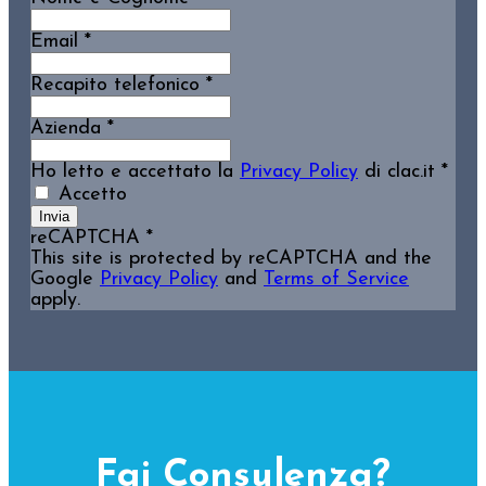
Email
*
Recapito telefonico
*
Azienda
*
Ho letto e accettato la
Privacy Policy
di clac.it
*
Accetto
Invia
reCAPTCHA
*
This site is protected by reCAPTCHA and the
Google
Privacy Policy
and
Terms of Service
apply.
Fai Consulenza?