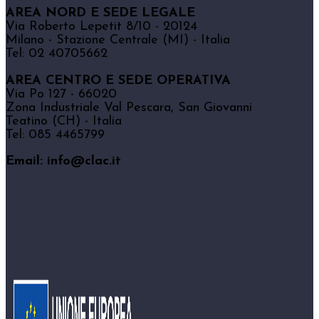
AREA NORD E SEDE LEGALE
Via Roberto Lepetit 8/10 - 20124
Milano - Stazione Centrale (MI) - Italia
Tel: 02 40705662
AREA CENTRO E SEDE OPERATIVA
Via Po 127 - 66020
Zona Industriale Val Pescara, San Giovanni
Teatino (CH) - Italia
Tel: 085 4465799
Email: info@clac.it