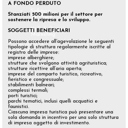
A FONDO PERDUTO
Sviluppo
Stanziati 500 milioni per il settore per
Software
sostenere la ripresa e lo sviluppo.
Web & Digital
SOGGETTI BENEFICIARI
Marketing
Possono accedere all’agevolazione le seguenti
Lavora con noi
tipologie di struttura regolarmente iscritte al
Contatti
registro delle imprese:
imprese alberghiere;
strutture che svolgono attività agrituristica;
strutture ricettive all’aria aperta;
imprese del comparto turistico, ricreativo,
fieristico e congressuale;
stabilimenti balneari;
complessi termali;
porti turistici;
parchi tematici, inclusi quelli acquatici e
faunistici.
Ciascuna impresa turistica può presentare una
sola domanda in incentivo per una solo struttura
di impresa oggetto di investimento.