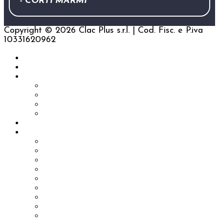
- CORTI MARMI
Copyright © 2026 Clac Plus s.r.l. | Cod. Fisc. e P.iva
10331620962
Home
Visyum
Servizi & Consulting
Consulenza IT & Recruiting
Consulenza AI e Digitalizzazione
Sviluppo Software
Web & Digital Marketing
Lavora con noi
Contatti
Automazione processi
Attrezzature
Controllo Costi
Edilizia
Ordini Clienti
Ottimizzazione aziendale
Preventivazione
Produzione
Rete vendita