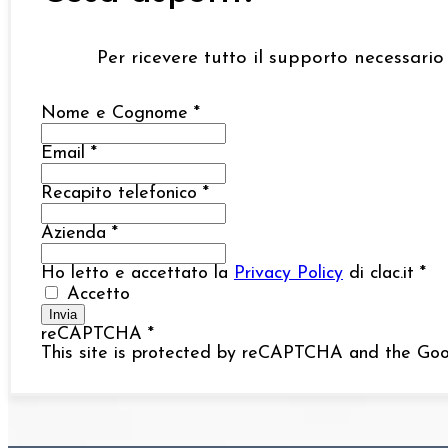
Per ricevere tutto il supporto necessario
Nome e Cognome
*
Email
*
Recapito telefonico
*
Azienda
*
Ho letto e accettato la
Privacy Policy
di clac.it
*
Accetto
Invia
reCAPTCHA
*
This site is protected by reCAPTCHA and the Go