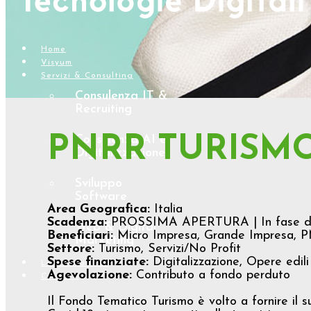
Home
Visyum
Servizi & Consulting
Consulenza IT &
Recruiting
PNRR TURISM
Consulenza AI e
Digitalizzazione
Sviluppo
Software
Area Geografica:
Italia
Scadenza:
PROSSIMA APERTURA | In fase di 
Web & Digital
Beneficiari:
Micro Impresa, Grande Impresa, PM
Marketing
Settore:
Turismo, Servizi/No Profit
Spese finanziate:
Digitalizzazione, Opere edili
Lavora con noi
Agevolazione:
Contributo a fondo perduto
Contatti
Il Fondo Tematico Turismo è volto a fornire il s