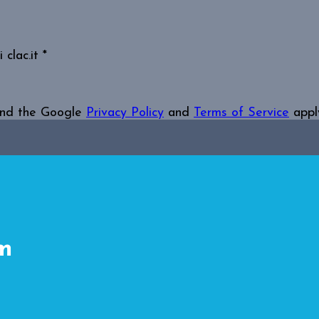
 clac.it
*
and the Google
Privacy Policy
and
Terms of Service
appl
m