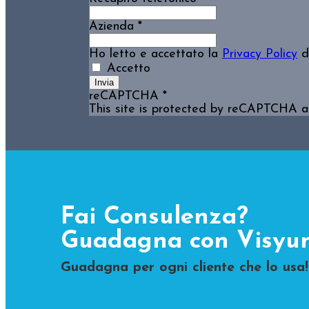
Azienda
*
Ho letto e accettato la
Privacy Policy
di
Accetto
Invia
reCAPTCHA
*
This site is protected by reCAPTCHA 
Fai Consulenza?
Guadagna con Visyu
Guadagna per ogni cliente che lo usa!