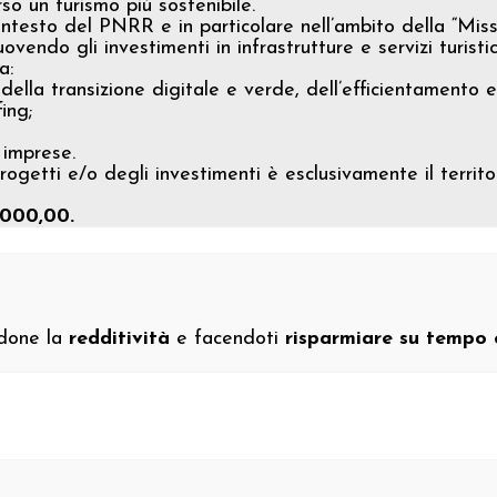
so un turismo più sostenibile.
ntesto del PNRR e in particolare nell’ambito della “Missi
vendo gli investimenti in infrastrutture e servizi turistic
a:
della transizione digitale e verde, dell’efficientamento 
ing;
 imprese.
ogetti e/o degli investimenti è esclusivamente il territor
.000,00.
ndone la
redditività
e facendoti
risparmiare su tempo 